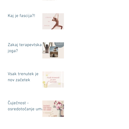
Kaj je fascija?!
Zakaj terapevtska
joga?
Vsak trenutek je
nov začetek
Čuječnost -
osredotočanje uma