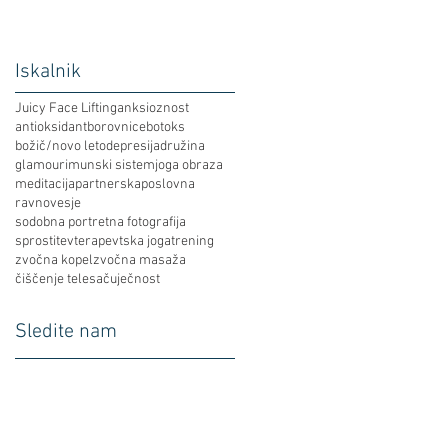
Iskalnik
Juicy Face Lifting
anksioznost
antioksidant
borovnice
botoks
božič/novo leto
depresija
družina
glamour
imunski sistem
joga obraza
meditacija
partnerska
poslovna
ravnovesje
sodobna portretna fotografija
sprostitev
terapevtska joga
trening
zvočna kopel
zvočna masaža
čiščenje telesa
čuječnost
Sledite nam