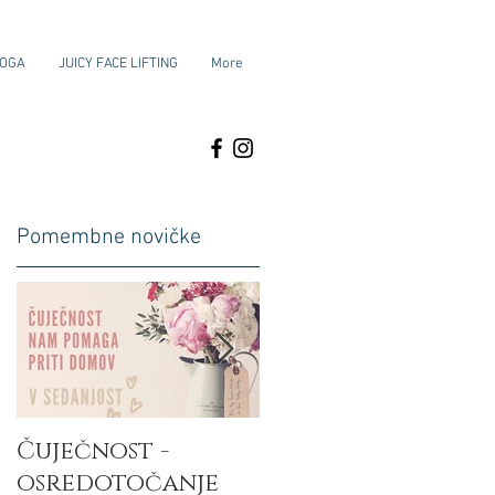
JOGA
JUICY FACE LIFTING
More
Pomembne novičke
Čuječnost -
Aum - meditacija
osredotočanje