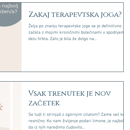
Zakaj terapevtska joga?
Želja po znanju terapevtske joge se je definitivno
začela z mojimi kroničnimi bolečinami v spodnjem
delu hrbta. Zato je bila že dolgo na...
Vsak trenutek je nov
začetek
Se tudi ti strinjaš z zgornjim citatom? Zame več kot
resnično. Ko nam življenje podari limone, je najbolje,
da iz njih naredimo čudovito...