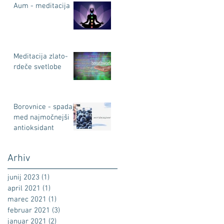
Aum - meditacija
Meditacija zlato-
rdeče svetlobe
Borovnice - spadajo
med najmočnejši
antioksidant
Arhiv
junij 2023
(1)
1 objava
april 2021
(1)
1 objava
marec 2021
(1)
1 objava
februar 2021
(3)
3 objave
januar 2021
(2)
2 objavi