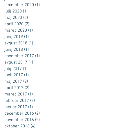
december 2020
(1)
1 objava
julij 2020
(1)
1 objava
maj 2020
(3)
3 objave
april 2020
(2)
2 objavi
marec 2020
(1)
1 objava
junij 2019
(1)
1 objava
avgust 2018
(1)
1 objava
junij 2018
(1)
1 objava
november 2017
(1)
1 objava
avgust 2017
(1)
1 objava
julij 2017
(1)
1 objava
junij 2017
(1)
1 objava
maj 2017
(2)
2 objavi
april 2017
(2)
2 objavi
marec 2017
(1)
1 objava
februar 2017
(2)
2 objavi
januar 2017
(1)
1 objava
december 2016
(2)
2 objavi
november 2016
(2)
2 objavi
oktober 2016
(4)
4 objave