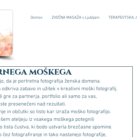
Domov
ZVOČNA MASAŽA v Ljubljani
TERAPEVTSKA 
rnega moškega
jo, da je portretna fotografija ženska domena.
dkriva zabavo in užitek v kreativni moški fotografij.
i gre za partnerja, portfolio ali samo za vas,
ste presenečeni nad rezultati.
e in občutki so tisto kar izraža moško fotografijo.
šem ateljeju iz vsakega moškega potegnili
no tista čustva, ki bodo ustvarla brezčasne spomine.
čez fotografiranje in tako nastanejo fotografije,