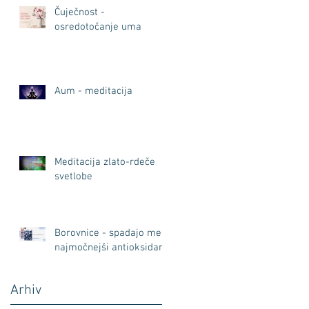
Čuječnost -
osredotočanje uma
Aum - meditacija
Meditacija zlato-rdeče
svetlobe
Borovnice - spadajo med
najmočnejši antioksidant
Arhiv