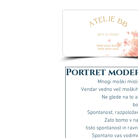
Portret mode
Mnogi moški misli
Vendar vedno več moških o
Ne glede na to al
bo
Spontanost, razpoloženj
Zato bomo v na
tisto spontanost in rav
Spontano vas vodimo 