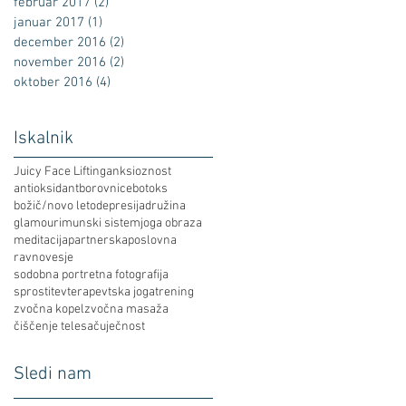
februar 2017
(2)
2 objavi
januar 2017
(1)
1 objava
december 2016
(2)
2 objavi
november 2016
(2)
2 objavi
oktober 2016
(4)
4 objave
Iskalnik
Juicy Face Lifting
anksioznost
antioksidant
borovnice
botoks
božič/novo leto
depresija
družina
glamour
imunski sistem
joga obraza
meditacija
partnerska
poslovna
ravnovesje
sodobna portretna fotografija
sprostitev
terapevtska joga
trening
zvočna kopel
zvočna masaža
čiščenje telesa
čuječnost
Sledi nam