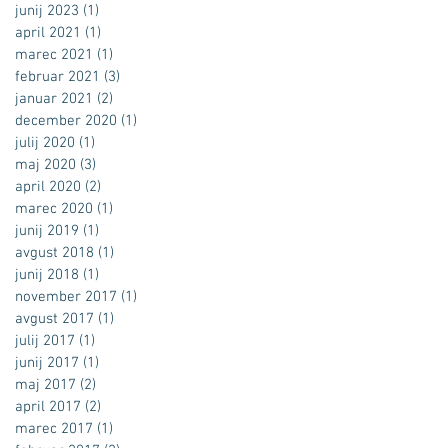
junij 2023
(1)
1 objava
april 2021
(1)
1 objava
marec 2021
(1)
1 objava
februar 2021
(3)
3 objave
januar 2021
(2)
2 objavi
december 2020
(1)
1 objava
julij 2020
(1)
1 objava
maj 2020
(3)
3 objave
april 2020
(2)
2 objavi
marec 2020
(1)
1 objava
junij 2019
(1)
1 objava
avgust 2018
(1)
1 objava
junij 2018
(1)
1 objava
november 2017
(1)
1 objava
avgust 2017
(1)
1 objava
julij 2017
(1)
1 objava
junij 2017
(1)
1 objava
maj 2017
(2)
2 objavi
april 2017
(2)
2 objavi
marec 2017
(1)
1 objava