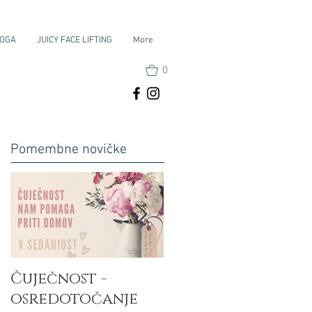
JOGA
JUICY FACE LIFTING
More
0
Pomembne novičke
Čuječnost -
Aum - meditacija
osredotočanje